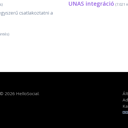
UNAS integráció
s)
(7.021 
egyszerű csatlakoztatni a
.
intés)
© 2026 HelloSocial.
Ál
Ad
Ka