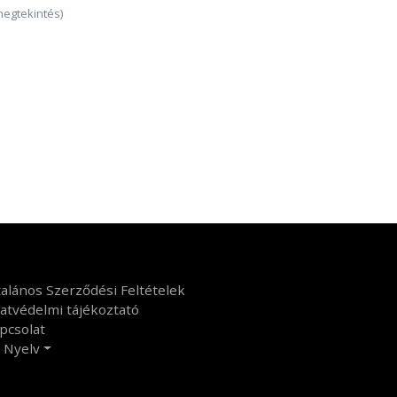
megtekintés)
talános Szerződési Feltételek
atvédelmi tájékoztató
pcsolat
Nyelv