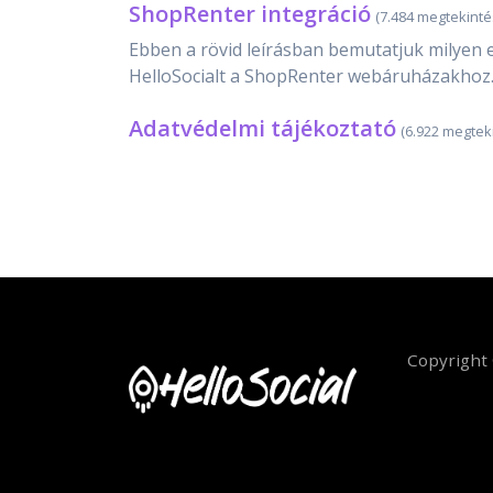
ShopRenter integráció
(7.484 megtekinté
Ebben a rövid leírásban bemutatjuk milyen 
HelloSocialt a ShopRenter webáruházakhoz
Adatvédelmi tájékoztató
(6.922 megtek
Copyright 