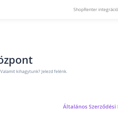
ShopRenter integráci
özpont
 Valamit kihagytunk? Jelezd felénk.
Általános Szerződési 